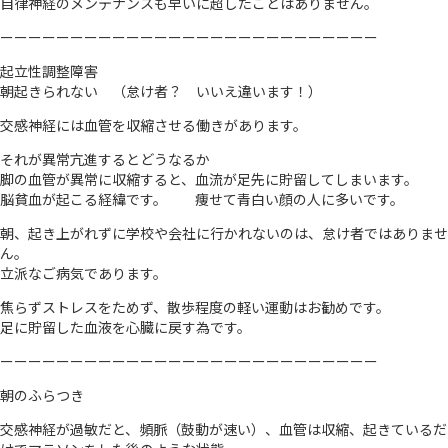
自律神経のメンテナンスも早いに超したことはありません。
ーーーーーーーーーーーーーーーーーーーーーーーーーーー
起立性調整障害
朝起きられない （怠け者？ いいえ違います！）
交感神経には血管を収縮させる働きがあります。
それが異常亢進するとどうなるか
脚の血管が異常に収縮すると、血流が足先に貯留してしまいます。
脳貧血が起こる経緯です。 痩せて青白い顔の人に多いです。
朝、起き上がれずに学校や会社に行かれないのは、怠け者ではありませ
ん。
立派なご病気であります。
焦らずストレスをためず、散歩程度の軽い運動はお勧めです。
足に貯留した血液を心臓に戻す為です。
ーーーーーーーーーーーーーーーーーーーーーーーーーーー
朝のふらつき
交感神経が過敏だと、頻脈（鼓動が速い）、血管は収縮、起きているだ